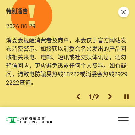
特別通告
关闭
2026.06.29
消委会提醒消费者及商户，本会仅于官方网站发
布消费警示。如接获以消委会名义发出的产品回
收相关来电、电邮、短讯或社交媒体讯息，切勿
轻信回应，更应避免透露任何个人资料。如有疑
问，请致电防骗易热线18222或消委会热线2929
2222查询。
1
/
2
上一个
下一个
开
Skip to main content
目
消费者委员会