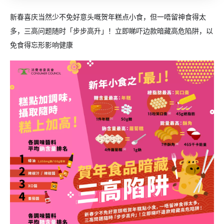
新春喜庆当然少不免好意头嘅贺年糕点小食
，但一唔留神食得太
多，三高问题随时「步步高升」！立即睇吓边款暗藏高危陷阱，以
免食得忘形影响健康