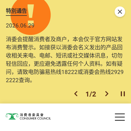
特別通告
关闭
2026.06.29
消委会提醒消费者及商户，本会仅于官方网站发
布消费警示。如接获以消委会名义发出的产品回
收相关来电、电邮、短讯或社交媒体讯息，切勿
轻信回应，更应避免透露任何个人资料。如有疑
问，请致电防骗易热线18222或消委会热线2929
2222查询。
1
/
2
上一个
下一个
开
Skip to main content
目
消费者委员会