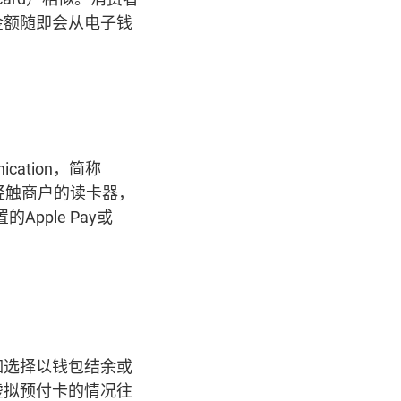
金额随即会从电子钱
ication，简称
轻触商户的读卡器，
pple Pay或
如选择以钱包结余或
虚拟预付卡的情况往