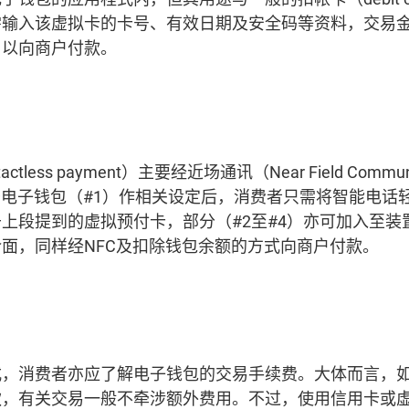
需输入该虚拟卡的卡号、有效日期及安全码等资料，交易
用以向商户付款。
付
tless payment）主要经近场通讯（Near Field Commun
于电子钱包（#1）作相关设定后，消费者只需将智能电话
段提到的虚拟预付卡，部分（#2至#4）亦可加入至装置的A
等支付介面，同样经NFC及扣除钱包余额的方式向商户付款。
式，消费者亦应了解电子钱包的交易手续费。大体而言，
款，有关交易一般不牵涉额外费用。不过，使用信用卡或