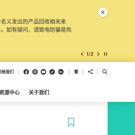
关闭特別通告
会名义发出的产品回收相关来
料。如有疑问，请致电防骗易热
1
/
2
上一个
下一个
开始/暂停幻灯
Facebook
Instagram
Youtube
抖音
领英
分享到
开启搜寻框
联络我们
繁
资源中心
关于我们
收藏