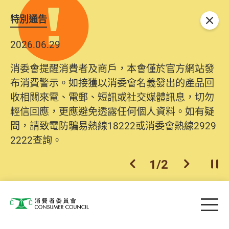
特別通告
關閉
2026.06.29
消委會提醒消費者及商戶，本會僅於官方網站發
布消費警示。如接獲以消委會名義發出的產品回
收相關來電、電郵、短訊或社交媒體訊息，切勿
輕信回應，更應避免透露任何個人資料。如有疑
問，請致電防騙易熱線18222或消委會熱線2929
2222查詢。
1
/
2
上一個
下一個
開
Skip to main content
目
消費者委員會