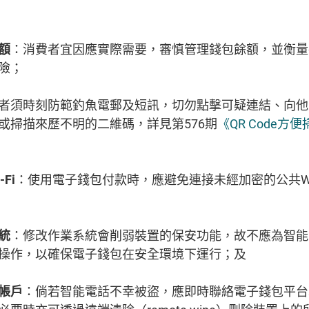
額
：消費者宜因應實際需要，審慎管理錢包餘額，並衡量
風險；
者須時刻防範釣魚電郵及短訊，切勿點擊可疑連結、向他
或掃描來歷不明的二維碼，詳見第576期
《QR Code
Fi
：使用電子錢包付款時，應避免連接未經加密的公共Wi
統
：修改作業系統會削弱裝置的保安功能，故不應為智能
操作，以確保電子錢包在安全環境下運行；及
帳戶
：倘若智能電話不幸被盜，應即時聯絡電子錢包平台