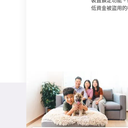
裝置鎖定功能。必
低資金被盜用