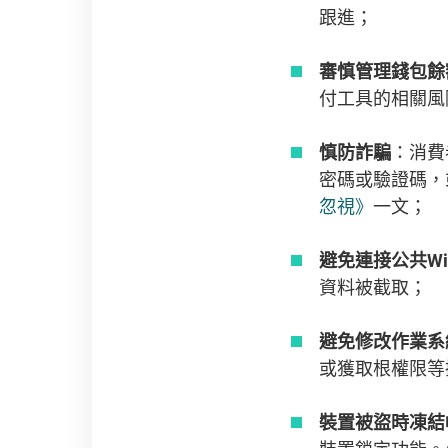
跟進；
審慎管理錢包餘
付工具的相關
慎防詐騙
：消費
密碼或驗證碼，
忽視》
一文；
避免連接公共Wi-
資料被截取；
避免修改作業系
或獲取根權限等
裝置被盜時凍結