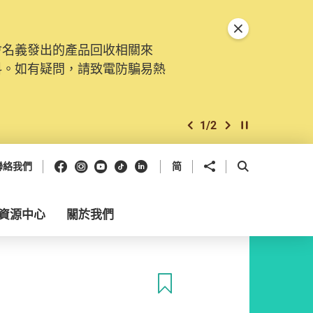
關閉特別通告
會名義發出的產品回收相關來
料。如有疑問，請致電防騙易熱
1
/
2
上一個
下一個
開始/暫停幻燈
Facebook
Instagram
Youtube
抖音
領英
分享到
開啟搜尋框
聯絡我們
简
資源中心
關於我們
收藏