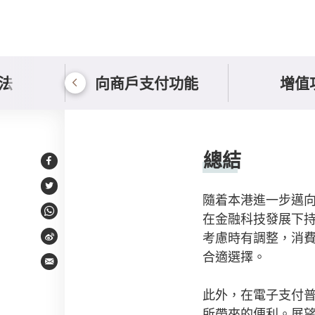
法
向商戶支付功能
增值
總結與貼士
總結
Facebook
Twitter
隨着本港進一步邁向無
在金融科技發展下
WhatsApp
考慮時有調整，消
Weibo
合適選擇。
Email
此外，在電子支付
所帶來的便利。展