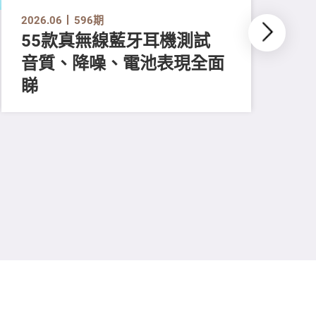
2026.06
596期
55款真無線藍牙耳機測試
音質、降噪、電池表現全面
202
測
睇
效
快
思