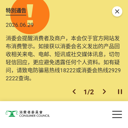
特別通告
关闭
2026.06.29
消委会提醒消费者及商户，本会仅于官方网站发
布消费警示。如接获以消委会名义发出的产品回
收相关来电、电邮、短讯或社交媒体讯息，切勿
轻信回应，更应避免透露任何个人资料。如有疑
问，请致电防骗易热线18222或消委会热线2929
2222查询。
1
/
2
上一个
下一个
开
Skip to main content
目
消费者委员会