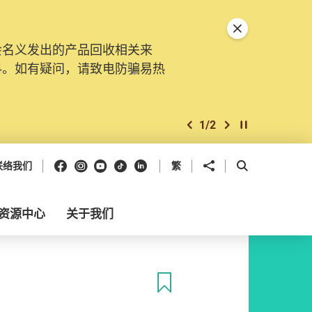
关闭特別通告
会名义发出的产品回收相关来
料。如有疑问，请致电防骗易热
1
/
2
上一个
下一个
开始/暂停幻灯
Facebook
Instagram
Youtube
抖音
领英
分享到
开启搜寻框
联络我们
繁
资源中心
关于我们
收藏