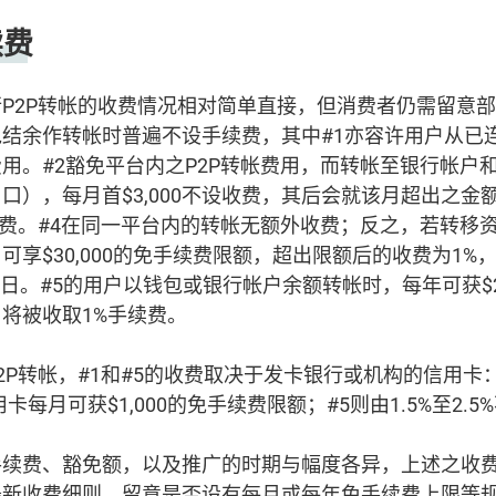
续费
P2P转帐的收费情况相对简单直接，但消费者仍需留意
结余作转帐时普遍不设手续费，其中#1亦容许用户从已
用。#2豁免平台内之P2P转帐费用，而转帐至银行帐户
口），每月首$3,000不设收费，其后会就该月超出之金额
收费。#4在同一平台内的转帐无额外收费；反之，若转移
可享$30,000的免手续费限额，超出限额后的收费为1%
30日。#5的用户以钱包或银行帐户余额转帐时，每年可获$20
将被收取1%手续费。
P转帐，#1和#5的收费取决于发卡银行或机构的信用卡：#
卡每月可获$1,000的免手续费限额；#5则由1.5%至2.5
手续费、豁免额，以及推广的时期与幅度各异，上述之收
最新收费细则，留意是否设有每月或每年免手续费上限等