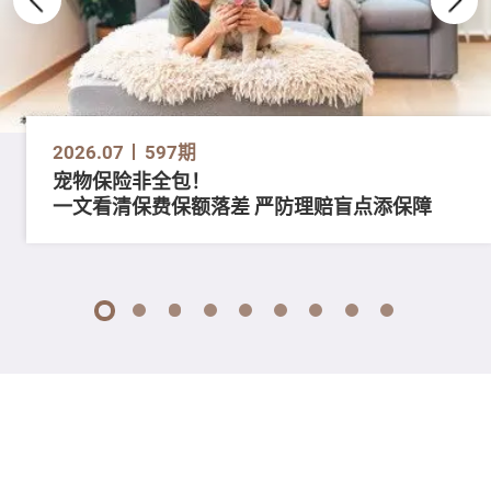
2026.07
597期
宠物保险非全包！
一文看清保费保额落差 严防理赔盲点添保障
1
2
3
4
5
6
7
8
9