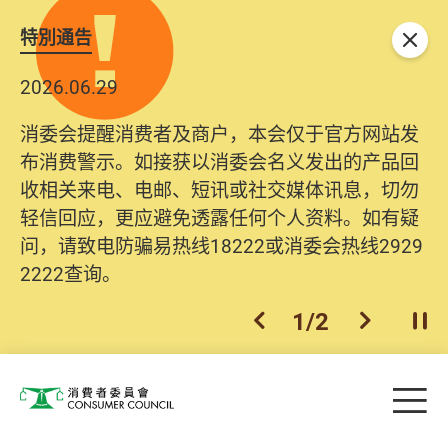
特別通告
关闭
2026.06.29
消委会提醒消费者及商户，本会仅于官方网站发
布消费警示。如接获以消委会名义发出的产品回
收相关来电、电邮、短讯或社交媒体讯息，切勿
轻信回应，更应避免透露任何个人资料。如有疑
问，请致电防骗易热线18222或消委会热线2929
2222查询。
1
/
2
上一个
下一个
开
Skip to main content
目
消费者委员会