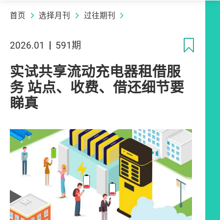
首页
选择月刊
过往期刊
收
2026.01
591期
实试共享流动充电器租借服
务 站点、收费、借还细节要
睇真