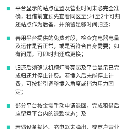
平台显示的站点位置及营业时间未必完全准
确，租借前宜预先查看同区至少1至2个可归
还站点作为后备，并预留足够时间归还；
善用平台提供的免费时段，检查充电器电量
及运作是否正常，或是否符合自身需要；如
有问题，可即时归还或更换；
归还后须确认机槽灯号亮起及平台显示已完
成归还并停止计费。若插入后未能停止计
费，可按指引调整插入角度或稍为用力固
定；
部分平台按金需手动申请退回，完成租借后
应留意平台内的退款状态；及
若遇设备损坏、充电器未弹出，或商户营业