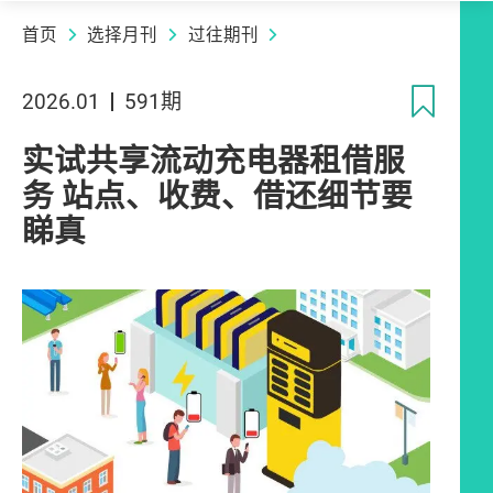
首页
选择月刊
过往期刊
收
2026.01
591期
实试共享流动充电器租借服
务 站点、收费、借还细节要
睇真