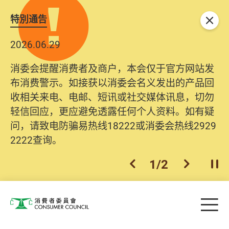
特別通告
关闭
2026.06.29
消委会提醒消费者及商户，本会仅于官方网站发
布消费警示。如接获以消委会名义发出的产品回
收相关来电、电邮、短讯或社交媒体讯息，切勿
轻信回应，更应避免透露任何个人资料。如有疑
问，请致电防骗易热线18222或消委会热线2929
2222查询。
1
/
2
上一个
下一个
开
Skip to main content
目
消费者委员会