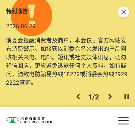
特別通告
关闭
2026.06.29
消委会提醒消费者及商户，本会仅于官方网站发
布消费警示。如接获以消委会名义发出的产品回
收相关来电、电邮、短讯或社交媒体讯息，切勿
轻信回应，更应避免透露任何个人资料。如有疑
问，请致电防骗易热线18222或消委会热线2929
2222查询。
1
/
2
上一个
下一个
开
Skip to main content
目
消费者委员会