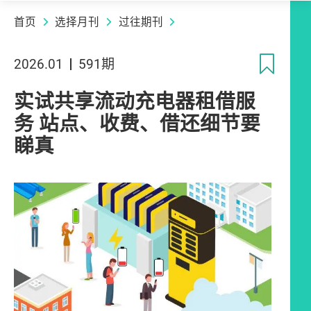
首页
选择月刊
过往期刊
收
2026.01
591期
实试共享流动充电器租借服
务 站点、收费、借还细节要
睇真