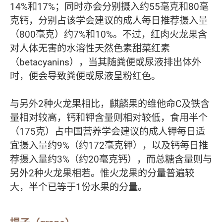
14%和17%；同时亦会分别摄入约55毫克和80毫
克钙，分别占该学会建议的成人每日推荐摄入量
（800毫克）约7%和10%。不过，红肉火龙果含
对人体无害的水溶性天然色素甜菜红素
（betacyanins），当其随粪便或尿液排出体外
时，便会导致粪便或尿液呈粉红色。
与另外2种火龙果相比，麒麟果的维他命C及铁含
量相对较高，钙和钾含量则相对较低，食用半个
（175克）占中国营养学会建议的成人钾每日适
宜摄入量约9%（约172毫克钾），以及钙每日推
荐摄入量约3%（约20毫克钙），而总糖含量则与
另外2种火龙果相若。惟火龙果的分量普遍较
大，半个已等于1份水果的分量。