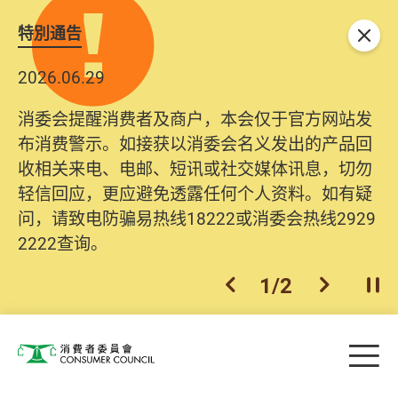
特別通告
关闭
2026.06.29
消委会提醒消费者及商户，本会仅于官方网站发
布消费警示。如接获以消委会名义发出的产品回
收相关来电、电邮、短讯或社交媒体讯息，切勿
轻信回应，更应避免透露任何个人资料。如有疑
问，请致电防骗易热线18222或消委会热线2929
2222查询。
1
/
2
上一个
下一个
开
Skip to main content
目
消费者委员会