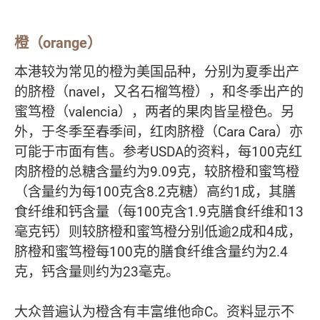
橙（orange）
本港较为常见的橙为美国品种，分别为夏季出产
的脐橙（navel，又名石榴笃橙），和冬季出产的
蜜笃橙（valencia），两者的果肉皆呈橙色。另
外，于冬季至春季间，红肉脐橙（Cara Cara）亦
可能于市面有售。参考USDA的资料，每100克红
肉脐橙的总糖含量约为9.09克，较脐橙和蜜笃橙
（含量约为每100克含8.2克糖）高约1成，其膳
食纤维和钙含量（每100克含1.9克膳食纤维和13
毫克钙）则较脐橙和蜜笃橙分别低逾2成和4成，
脐橙和蜜笃橙每100克的膳食纤维含量约为2.4
克，钙含量则约为23毫克。
大众普遍认为橙含有丰富维他命C。资料显示不