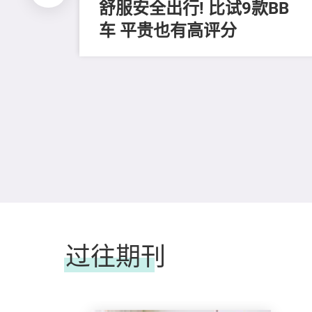
舒服安全出行! 比试9款BB
车 平贵也有高评分
过往期刊