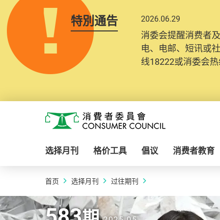
特別通告
2026.06.29
消委会提醒消费者
电、电邮、短讯或
线18222或消委会热线
Skip to main content
消费者委员会
选择月刊
格价工具
倡议
消费者教育
首页
选择月刊
过往期刊
2025.05 | 583
期
583
583
583
583
期
期
期
期
2025.05
2025.05
2025.05
2025.05