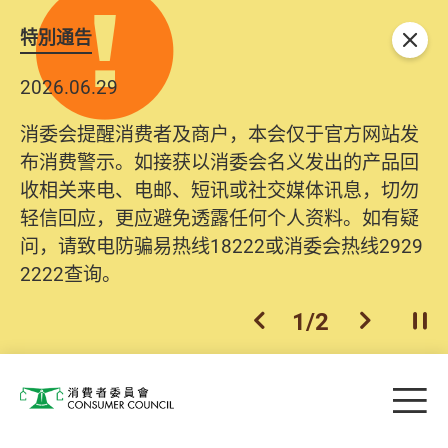
特別通告
关闭
2026.06.29
消委会提醒消费者及商户，本会仅于官方网站发
布消费警示。如接获以消委会名义发出的产品回
收相关来电、电邮、短讯或社交媒体讯息，切勿
轻信回应，更应避免透露任何个人资料。如有疑
问，请致电防骗易热线18222或消委会热线2929
2222查询。
1
/
2
上一个
下一个
开
Skip to main content
目
消费者委员会