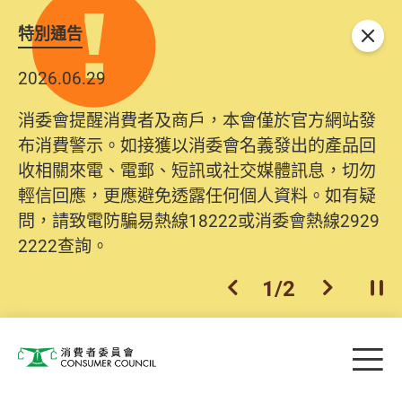
特別通告
關閉
2026.06.29
消委會提醒消費者及商戶，本會僅於官方網站發
布消費警示。如接獲以消委會名義發出的產品回
收相關來電、電郵、短訊或社交媒體訊息，切勿
輕信回應，更應避免透露任何個人資料。如有疑
問，請致電防騙易熱線18222或消委會熱線2929
2222查詢。
1
/
2
上一個
下一個
開
Skip to main content
目
消費者委員會