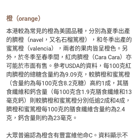
橙（orange）
本港較為常見的橙為美國品種，分別為夏季出產
的臍橙（navel，又名石榴篤橙），和冬季出產的
蜜篤橙（valencia），兩者的果肉皆呈橙色。另
外，於冬季至春季間，紅肉臍橙（Cara Cara）亦
可能於市面有售。參考USDA的資料，每100克紅
肉臍橙的總糖含量約為9.09克，較臍橙和蜜篤橙
（含量約為每100克含8.2克糖）高約1成，其膳
食纖維和鈣含量（每100克含1.9克膳食纖維和13
毫克鈣）則較臍橙和蜜篤橙分別低逾2成和4成，
臍橙和蜜篤橙每100克的膳食纖維含量約為2.4
克，鈣含量則約為23毫克。
大眾普遍認為橙含有豐富維他命C。資料顯示不