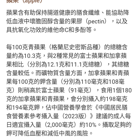
蘋果（apple）
蘋果含有助保持腸道健康的膳食纖維、能協助降
低血液中壞膽固醇含量的果膠（pectin），以及
具抗氧化功效的維他命C和多酚等。
每100克青蘋果（格蘭尼史密斯品種）的總糖含
量約為10.3克，與2種常見的富士蘋果和加拿蘋
果相比（分別為12.1克和11.1克總糖），其總糖
含量較低。而礦物質含量方面，加拿蘋果和青蘋
果每100克的鉀含量（分別為110毫克和108毫
克）則稍高於富士蘋果（91毫克），食用1個180
克的加拿蘋果和青蘋果，會分別攝入約198毫克
和194毫克鉀，佔中國營養學會於《中國居民膳
食營養素參考攝入量（2023版）》建議的成人每
日適宜攝入量（2,000毫克）約10%。攝取足夠的
鉀可降低血壓和減低中風的風險。