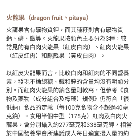
火龍果（dragon fruit、pitaya）
火龍果含有礦物質鉀，而其種籽則含有礦物質
鈣、磷、鐵等。火龍果按顏色主要分為3種，較
常見的有白肉火龍果（紅皮白肉）、紅肉火龍果
（紅皮紅肉）和麒麟果（黃皮白肉）。
以紅皮火龍果而言，比較白肉和紅肉的不同營養
素，發現不論總糖、鐵和鋅的含量均沒有明顯分
別。而紅肉火龍果的鈉含量則較高，但參考《食
物及藥物（成分組合及標籤）規例》仍符合「很
低鈉」食品的定義（每100克食物含不超過40毫
克鈉）。食用半個中型（175克）紅肉及白肉火
龍果，會分別攝入約277毫克和338毫克鉀，相當
於中國營養學會所建議成人每日適宜攝入量的約