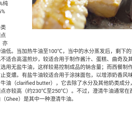
%纯
6%
奶类
烟点
）亦
油低。当加热牛油至100℃，当中的水分蒸发后，剩下
此不适合高温煎炒，较适合用于制作酱汁、蛋糕、曲奇及
应选用无盐牛油，这样较易控制成品的钠含量；而西餐制
防止变燶。有盐牛油较适合用于涂抹面包，以增添奶香风
油（clarified butter），它去除了水分及其他奶类
点亦较高（约230℃至250℃）。不过，澄清牛油通常
（Ghee）是其中一种澄清牛油。