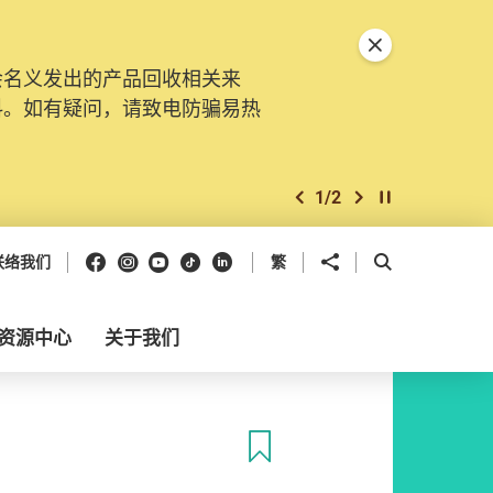
关闭特別通告
会名义发出的产品回收相关来
料。如有疑问，请致电防骗易热
1
/
2
上一个
下一个
开始/暂停幻灯
Facebook
Instagram
Youtube
抖音
领英
分享到
开启搜寻框
联络我们
繁
资源中心
关于我们
收藏