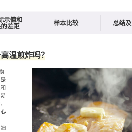
标示值和
样本比较
总结及
果的差距
炸吗？
于高温煎炸吗？
动物
半是
饱和
不易
质，
患心
另
物油