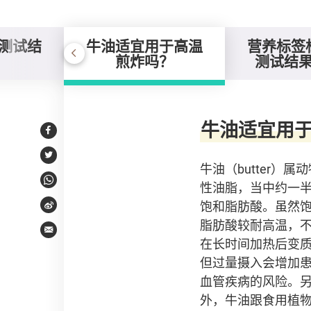
测试结
牛油适宜用于高温
营养标签
煎炸吗？
测试结
牛油适宜用于高温煎
牛油适宜用
Facebook
Twitter
牛油（butter）属
性油脂，当中约一
WhatsApp
饱和脂肪酸。虽然
Weibo
脂肪酸较耐高温，
Email
在长时间加热后变
但过量摄入会增加
血管疾病的风险。
外，牛油跟食用植