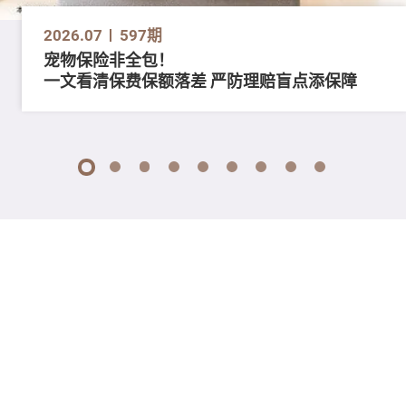
2026.07
597期
宠物保险非全包！
一文看清保费保额落差 严防理赔盲点添保障
1
2
3
4
5
6
7
8
9