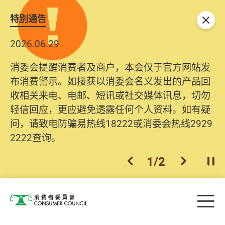
特別通告
关闭
2026.06.29
消委会提醒消费者及商户，本会仅于官方网站发
布消费警示。如接获以消委会名义发出的产品回
收相关来电、电邮、短讯或社交媒体讯息，切勿
轻信回应，更应避免透露任何个人资料。如有疑
问，请致电防骗易热线18222或消委会热线2929
2222查询。
1
/
2
上一个
下一个
开
Skip to main content
目
消费者委员会