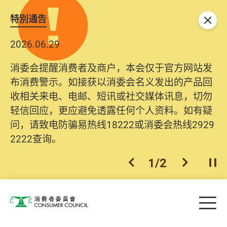
特別通告
关闭
2026.06.29
消委会提醒消费者及商户，本会仅于官方网站发
布消费警示。如接获以消委会名义发出的产品回
收相关来电、电邮、短讯或社交媒体讯息，切勿
轻信回应，更应避免透露任何个人资料。如有疑
问，请致电防骗易热线18222或消委会热线2929
2222查询。
1
/
2
上一个
下一个
开
Skip to main content
目
消费者委员会