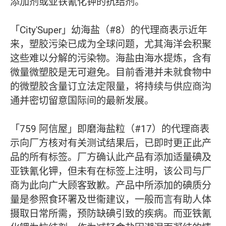
添加剂或亚铁氰化钾的抗结剂。
「City'Super」幼海盐（#8）的代理商表示近年
来，塑胶污染已成为全球问题，尤其海洋会积聚
这些难以分解的污染物。海盐由海水提炼，含有
微量微塑胶是无可避免。目前香港并未就食物中
的微塑胶含量订立法定限量，将持续与供应商沟
通并密切留意国际间的最新发展。
「759 阿信屋」即磨海盐粒（#17）的代理商表
示向厂方核对有关测试结果后，已即时更正此产
品的所有标签。厂方确认此产品有添加适量碘及
亚铁氰化钾，但未有在标签上注明，该公司与厂
商为此向广大顾客致歉。产品中所添加的碘质分
量是参照食环署及世衞建议，一般而言有助人体
摄取日常所需，预防缺碘引致的疾病。而亚铁氰