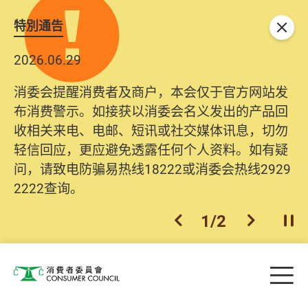
特別通告
关闭
2026.06.29
消委会提醒消费者及商户，本会仅于官方网站发
布消费警示。如接获以消委会名义发出的产品回
收相关来电、电邮、短讯或社交媒体讯息，切勿
轻信回应，更应避免透露任何个人资料。如有疑
问，请致电防骗易热线18222或消委会热线2929
2222查询。
1
/
2
上一个
下一个
开
Skip to main content
目
消费者委员会