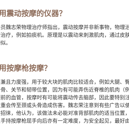
用震动按摩的仪器？
委员魏志荣物理治疗师指出，震动按摩并非新事物，物理
行治疗，例如拍痰机。原理是以震动来刺激肌肉，通过皮
相似。
用按摩枪按摩？
高兼且力度强，用于较大块的肌肉比较适合，例如大腿、
于骨、关节和韧带位置，因为有可能弄伤近脊椎的肌肉（
颈前的血管，按摩时有可能将震动传去脑部，因此要特别
太重会传至颈或头骨造成伤害。魏志荣注意到有些广告以
作招徕，他认为，该做法未必能对准背部肌肉的适当位置
且手持按摩枪屈手向后亦有一定难度，为安全起见，最好