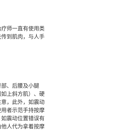
治疗师一直有使用类
肤传到肌肉，与人手
臀部、后腰及小腿
例如上斜方肌）、硬
注意，此外，如震动
使用者示范手持按摩
，如震动位置错误有
由他人代为拿着按摩