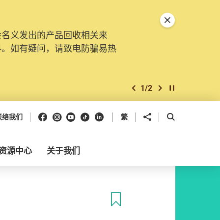
关闭特別通告
会名义发出的产品回收相关来
料。如有疑问，请致电防骗易热
1
/
2
上一个
下一个
开始/暂停幻灯
Facebook
Instagram
Youtube
抖音
领英
分享到
开启搜寻框
联络我们
繁
资源中心
关于我们
收藏