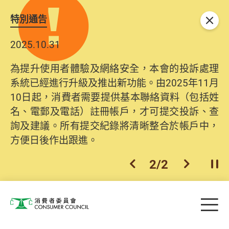
特別通告
關閉
2025.10.31
為提升使用者體驗及網絡安全，本會的投訴處理
系統已經進行升級及推出新功能。由2025年11月
10日起，消費者需要提供基本聯絡資料（包括姓
名、電郵及電話）註冊帳戶，才可提交投訴、查
詢及建議。所有提交紀錄將清晰整合於帳戶中，
方便日後作出跟進。
2
/
2
上一個
下一個
開
Skip to main content
目
消費者委員會