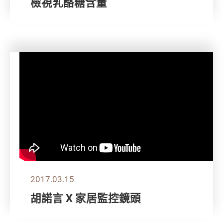
檢視乳酪糖含量
2017.03.15
胡諾言 X 家居監控鏡頭