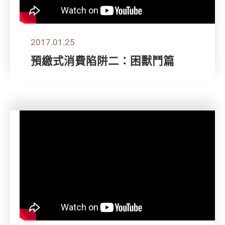
2017.01.25
預繳式消費陷阱二：困獸鬥篇