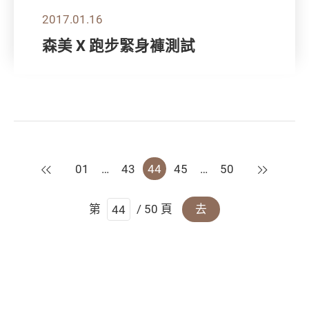
2017.01.16
森美 X 跑步緊身褲測試
上一頁
下一頁
01
…
43
44
45
…
50
第
/ 50 頁
去