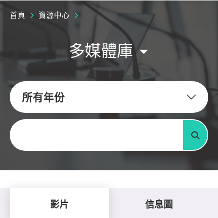
首頁
資源中心
多媒體庫
所有年份
關鍵字
搜尋
影片
信息圖