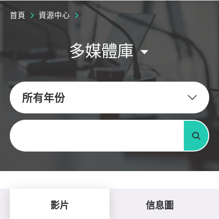
首頁
資源中心
多媒體庫
所有年份
關鍵字
搜尋
影片
信息圖