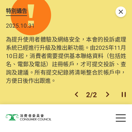
特別通告
關閉
2025.10.31
為提升使用者體驗及網絡安全，本會的投訴處理
系統已經進行升級及推出新功能。由2025年11月
10日起，消費者需要提供基本聯絡資料（包括姓
名、電郵及電話）註冊帳戶，才可提交投訴、查
詢及建議。所有提交紀錄將清晰整合於帳戶中，
方便日後作出跟進。
2
/
2
上一個
下一個
開
Skip to main content
目
消費者委員會