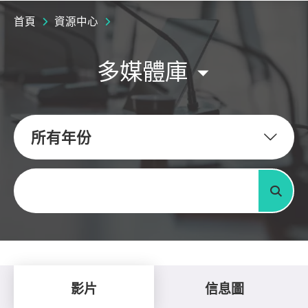
首頁
資源中心
多媒體庫
所有年份
關鍵字
搜尋
影片
信息圖