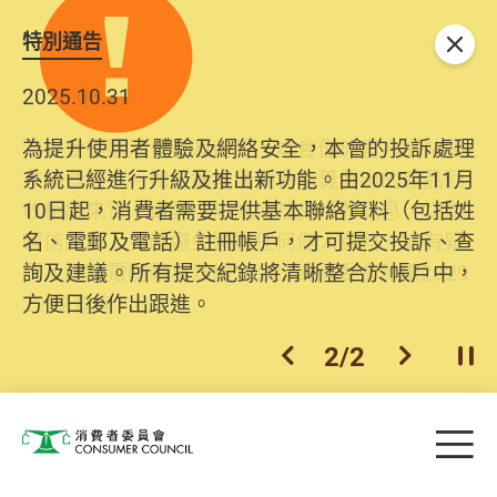
特別通告
關閉
2025.10.31
為提升使用者體驗及網絡安全，本會的投訴處理
系統已經進行升級及推出新功能。由2025年11月
10日起，消費者需要提供基本聯絡資料（包括姓
名、電郵及電話）註冊帳戶，才可提交投訴、查
詢及建議。所有提交紀錄將清晰整合於帳戶中，
方便日後作出跟進。
2
/
2
上一個
下一個
開
Skip to main content
目
消費者委員會