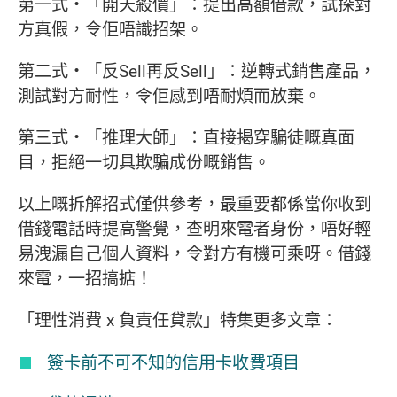
第一式・「開天殺價」：提出高額借款，試探對
方真假，令佢唔識招架。
第二式・「反Sell再反Sell」：逆轉式銷售產品，
測試對方耐性，令佢感到唔耐煩而放棄。
第三式・「推理大師」：直接揭穿騙徒嘅真面
目，拒絕一切具欺騙成份嘅銷售。
以上嘅拆解招式僅供參考，最重要都係當你收到
借錢電話時提高警覺，查明來電者身份，唔好輕
易洩漏自己個人資料，令對方有機可乘呀。借錢
來電，一招搞掂！
「理性消費 x 負責任貸款」特集更多文章：
簽卡前不可不知的信用卡收費項目