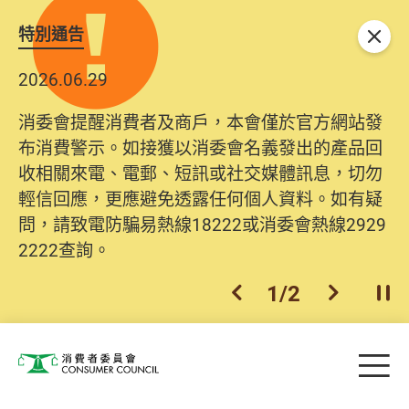
特別通告
關閉
2026.06.29
消委會提醒消費者及商戶，本會僅於官方網站發
布消費警示。如接獲以消委會名義發出的產品回
收相關來電、電郵、短訊或社交媒體訊息，切勿
輕信回應，更應避免透露任何個人資料。如有疑
問，請致電防騙易熱線18222或消委會熱線2929
2222查詢。
1
/
2
上一個
下一個
開
Skip to main content
目
消費者委員會