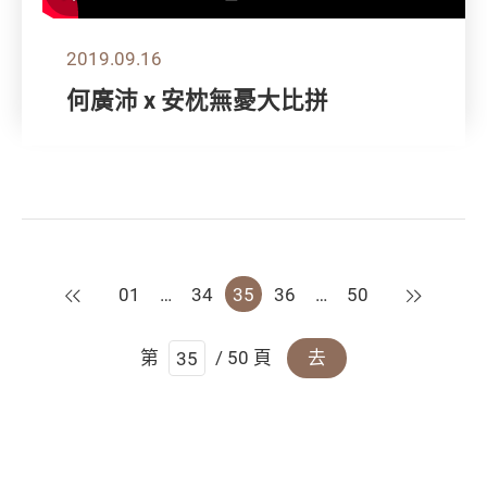
2019.09.16
何廣沛 x 安枕無憂大比拼
上一頁
下一頁
01
…
34
35
36
…
50
第
/ 50 頁
去