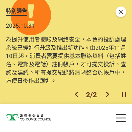
特別通告
關閉
2025.10.31
為提升使用者體驗及網絡安全，本會的投訴處理
系統已經進行升級及推出新功能。由2025年11月
10日起，消費者需要提供基本聯絡資料（包括姓
名、電郵及電話）註冊帳戶，才可提交投訴、查
詢及建議。所有提交紀錄將清晰整合於帳戶中，
方便日後作出跟進。
2
/
2
上一個
下一個
開
Skip to main content
目
消費者委員會