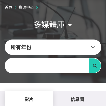
首頁
資源中心
多媒體庫
所有年份
關鍵字
搜尋
影片
信息圖