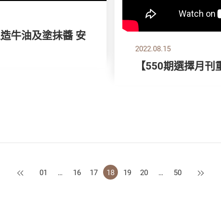
人造牛油及塗抺醬 安
2022.08.15
【550期選擇月刊
上一頁
下一頁
01
…
16
17
18
19
20
…
50