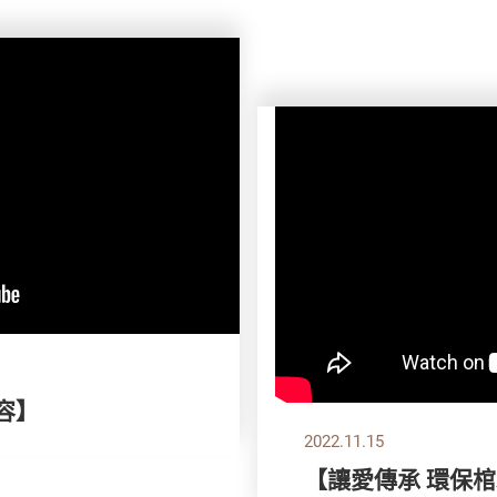
容】
2022.11.15
【讓愛傳承 環保棺