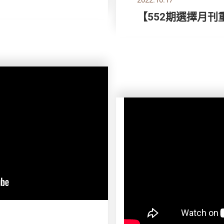
【552期選擇月刊