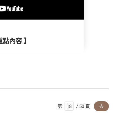
重點內容 】
第
/ 50 頁
去