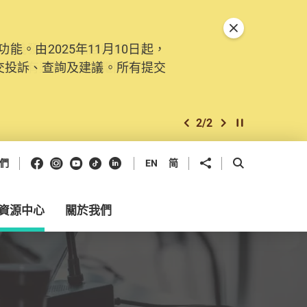
關閉特別通告
。由2025年11月10日起，
交投訴、查詢及建議。所有提交
2
/
2
上一個
下一個
開始/暫停幻燈
Facebook
Instagram
Youtube
抖音
領英
分享到
開啟搜尋框
們
EN
简
資源中心
關於我們