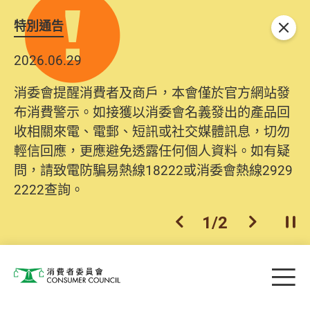
特別通告
關閉
2026.06.29
消委會提醒消費者及商戶，本會僅於官方網站發
布消費警示。如接獲以消委會名義發出的產品回
收相關來電、電郵、短訊或社交媒體訊息，切勿
輕信回應，更應避免透露任何個人資料。如有疑
問，請致電防騙易熱線18222或消委會熱線2929
2222查詢。
1
/
2
上一個
下一個
開
Skip to main content
目
消費者委員會