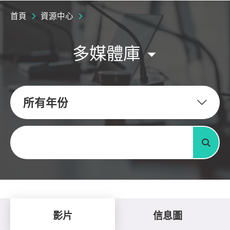
首頁
資源中心
多媒體庫
所有年份
關鍵字
搜尋
影片
信息圖