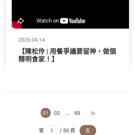
2026.04.14
【陳松伶 | 用餐爭議要留神，做個
精明食家！】
下一頁
01
02
…
50
第
/ 50 頁
去