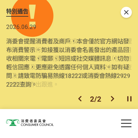
特別通告
關閉
2026.06.29
2025.10.31
消委會提醒消費者及商戶，本會僅於官方網站發
為提升使用者體驗及網絡安全，本會的投訴處理
布消費警示。如接獲以消委會名義發出的產品回
系統已經進行升級及推出新功能。由2025年11月
收相關來電、電郵、短訊或社交媒體訊息，切勿
10日起，消費者需要提供基本聯絡資料（包括姓
輕信回應，更應避免透露任何個人資料。如有疑
名、電郵及電話）註冊帳戶，才可提交投訴、查
問，請致電防騙易熱線18222或消委會熱線2929
詢及建議。所有提交紀錄將清晰整合於帳戶中，
2222查詢。
方便日後作出跟進。
2
/
2
上一個
下一個
開
Skip to main content
目
消費者委員會