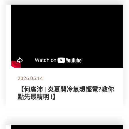
2026.05.14
【何廣沛 | 炎夏開冷氣想慳電?教你
點先最精明 !】