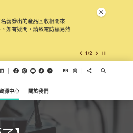
關閉特別通告
會名義發出的產品回收相關來
料。如有疑問，請致電防騙易熱
1
/
2
上一個
下一個
開始/暫停幻燈
Facebook
Instagram
Youtube
抖音
領英
分享到
開啟搜尋框
們
EN
简
資源中心
關於我們