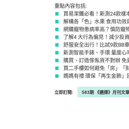
重點內容包括:
買易潔鑊必看！新測24款樣
解構各「色」水果 食用功效
網購寵物患病率高？慎防寵
了解4 大行為偏見！減少投
舒服安全出行！比試9款BB
新測智能手錶、手環 量度心率
購買、訂造傢俬貨不對辦 免
買二手樓如何避免「房」「
媽媽有禮 環保「再生金飾
立即訂閱:
583期 《選擇》月刊文