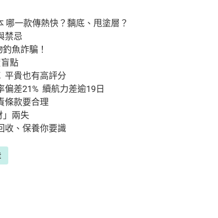
本 哪一款傳熱快？黐底、甩塗層？
與禁忌
物釣魚詐騙！
資盲點
車 平貴也有高評分
偏差21% 續航力差逾19日
責條款要合理
財」兩失
」回收、保養你要識
章