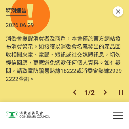
特別通告
關閉
2026.06.29
消委會提醒消費者及商戶，本會僅於官方網站發
布消費警示。如接獲以消委會名義發出的產品回
收相關來電、電郵、短訊或社交媒體訊息，切勿
輕信回應，更應避免透露任何個人資料。如有疑
問，請致電防騙易熱線18222或消委會熱線2929
2222查詢。
1
/
2
上一個
下一個
開
Skip to main content
目
消費者委員會