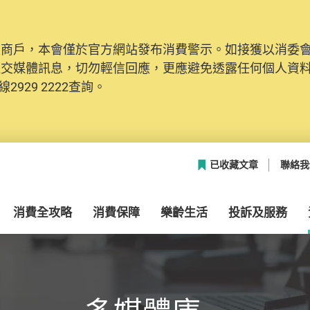
及商戶，本會僅於官方網站發布消費警示。如接獲以消委
網絡安全，本會的投訴處理系統已經進行升級及推出新功能
社交媒體訊息，切勿輕信回應，更應避免透露任何個人資
本聯絡資料（包括姓名、電郵及電話）註冊帳戶，才可提
2929 2222查詢。
帳戶中，方便日後作出跟進。
已收藏文章
聯絡我
消費全攻略
消費保障
樂齡生活
投訴及服務