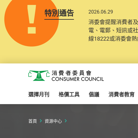
特別通告
2026.06.29
2025.10.31
消委會提醒消費者
為提升使用者體驗及
電、電郵、短訊或
消費者需要提供基
線18222或消委會熱線
紀錄將清晰整合於
Skip to main content
消費者委員會
選擇月刊
格價工具
倡議
消費者教育
首頁
資源中心