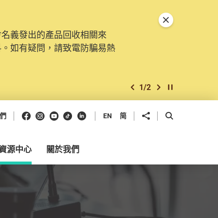
關閉特別通告
會名義發出的產品回收相關來
。由2025年11月10日起，
料。如有疑問，請致電防騙易熱
交投訴、查詢及建議。所有提交
2
/
2
上一個
下一個
開始/暫停幻燈
Facebook
Instagram
Youtube
抖音
領英
分享到
開啟搜尋框
們
EN
简
資源中心
關於我們