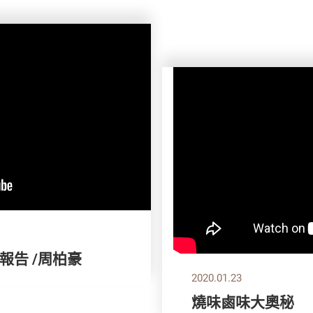
報告 /周柏豪
2020.01.23
燒味鹵味大奧秘