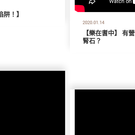
陷阱！】
2020.01.14
【樂在耆中】 有營
腎石？