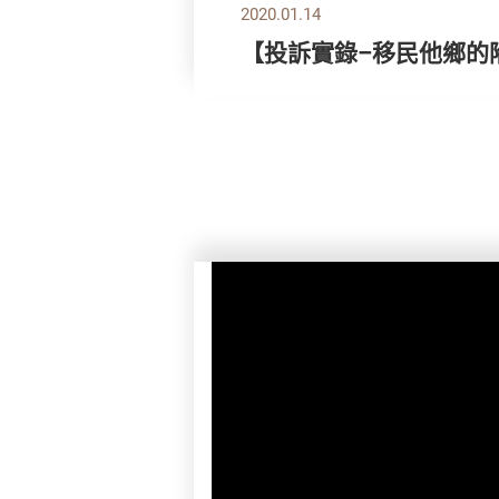
2020.01.14
【投訴實錄–移民他鄉的