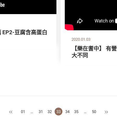
 EP2-豆腐含高蛋白
2020.01.03
【樂在耆中】 有營
大不同
上一頁
下一頁
01
…
31
32
33
34
35
…
50