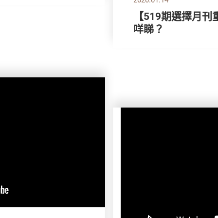
【519期選擇月刊
咩睇？