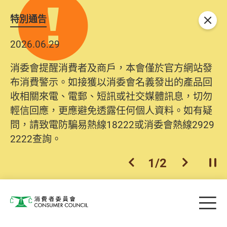
特別通告
關閉
2026.06.29
消委會提醒消費者及商戶，本會僅於官方網站發
布消費警示。如接獲以消委會名義發出的產品回
收相關來電、電郵、短訊或社交媒體訊息，切勿
輕信回應，更應避免透露任何個人資料。如有疑
問，請致電防騙易熱線18222或消委會熱線2929
2222查詢。
1
/
2
上一個
下一個
開
Skip to main content
目
消費者委員會