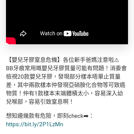
【嬰兒牙膠窒息危機】各位新手爸媽注意啦⚠️
BB牙痕常用嘅嬰兒牙膠質量可能有問題！消委會
檢視20款嬰兒牙膠，發現部分樣本唔單止質量
差，其中兩款樣本仲發現亞硝胺化合物等可致癌
物質！仲有1款樣本末端體積太小，容易深入幼
兒喉部，容易引致窒息啊！
想知邊幾款有危險，即刻check➡️：
https://bit.ly/2P1LzMn