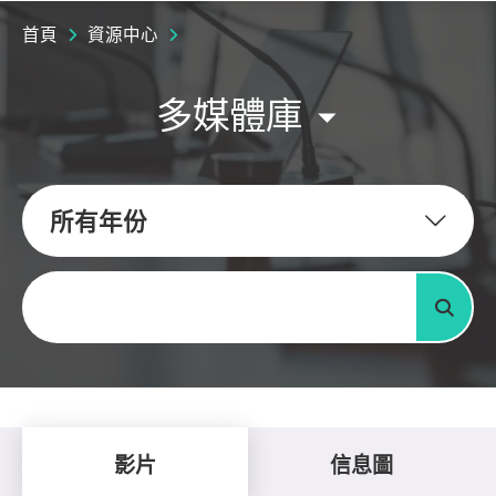
首頁
資源中心
多媒體庫
所有年份
關鍵字
搜尋
影片
信息圖