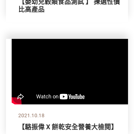
【嬰幼兒穀類食品測試 】 揀選性價
比高產品
2021.10.18
【駱振偉 X 餅乾安全營養大檢閱】