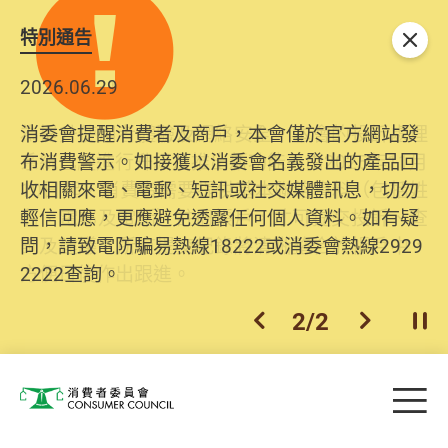
特別通告
關閉
2026.06.29
2025.10.31
消委會提醒消費者及商戶，本會僅於官方網站發
為提升使用者體驗及網絡安全，本會的投訴處理
布消費警示。如接獲以消委會名義發出的產品回
系統已經進行升級及推出新功能。由2025年11月
收相關來電、電郵、短訊或社交媒體訊息，切勿
10日起，消費者需要提供基本聯絡資料（包括姓
輕信回應，更應避免透露任何個人資料。如有疑
名、電郵及電話）註冊帳戶，才可提交投訴、查
問，請致電防騙易熱線18222或消委會熱線2929
詢及建議。所有提交紀錄將清晰整合於帳戶中，
2222查詢。
方便日後作出跟進。
2
/
2
上一個
下一個
開
Skip to main content
目
消費者委員會