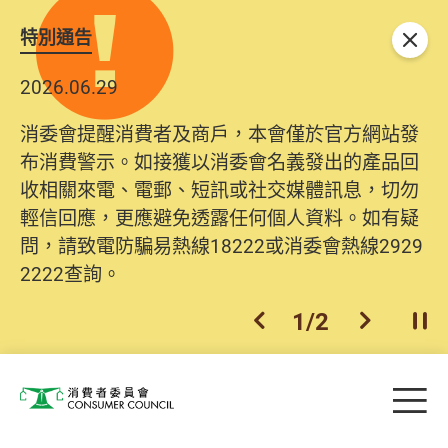
特別通告
關閉
2026.06.29
消委會提醒消費者及商戶，本會僅於官方網站發
布消費警示。如接獲以消委會名義發出的產品回
收相關來電、電郵、短訊或社交媒體訊息，切勿
輕信回應，更應避免透露任何個人資料。如有疑
問，請致電防騙易熱線18222或消委會熱線2929
2222查詢。
1
/
2
上一個
下一個
開
Skip to main content
目
消費者委員會