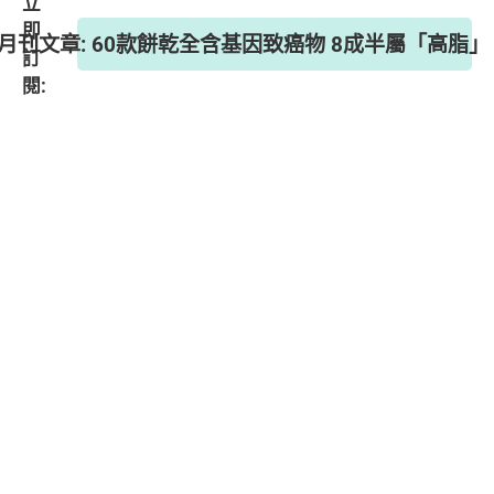
立
即
》月刊文章: 60款餅乾全含基因致癌物 8成半屬「高
訂
閱: