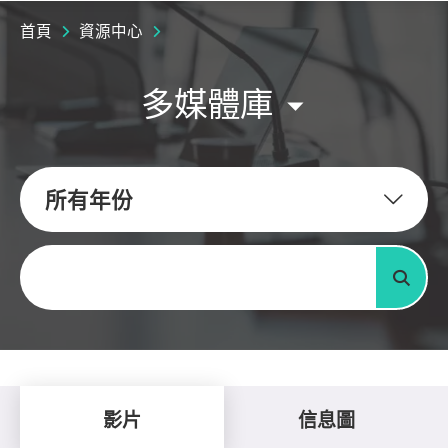
首頁
資源中心
多媒體庫
所有年份
關鍵字
搜尋
影片
信息圖