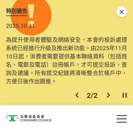
特別通告
關閉
2025.10.31
為提升使用者體驗及網絡安全，本會的投訴處理
系統已經進行升級及推出新功能。由2025年11月
10日起，消費者需要提供基本聯絡資料（包括姓
名、電郵及電話）註冊帳戶，才可提交投訴、查
詢及建議。所有提交紀錄將清晰整合於帳戶中，
方便日後作出跟進。
2
/
2
上一個
下一個
開
Skip to main content
目
消費者委員會