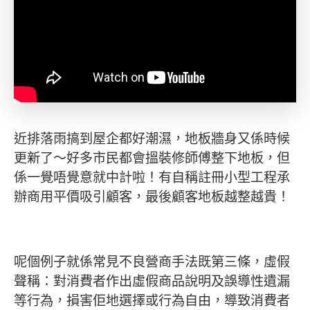
近排落雨搞到屋企都好潮濕，地板牆身又係時候
更新了～好多市民都會搵裝修師傅整下地板，但
係一覺唔覺意就中計啦！有自稱註冊小型工程承
辦商用平價吸引顧客，最後顧客地板越整越貴！
呢個例子就係常見不良營商手法既第三條，虛假
聲稱：對消費者作出虛假商品說明及誤導性遺漏
等行為，損害佢地選擇或行為自由，導致消費者