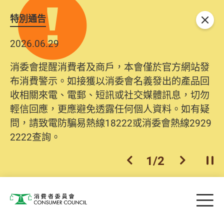
特別通告
關閉
2026.06.29
消委會提醒消費者及商戶，本會僅於官方網站發
布消費警示。如接獲以消委會名義發出的產品回
收相關來電、電郵、短訊或社交媒體訊息，切勿
輕信回應，更應避免透露任何個人資料。如有疑
問，請致電防騙易熱線18222或消委會熱線2929
2222查詢。
1
/
2
上一個
下一個
開
Skip to main content
目
消費者委員會