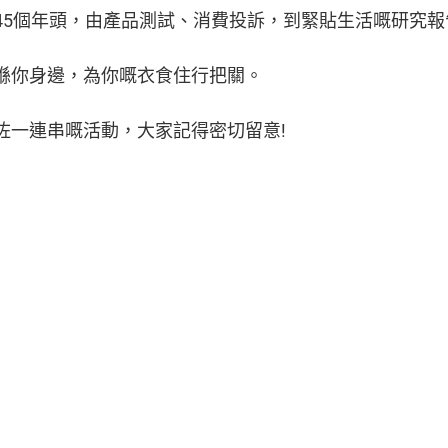
45個年頭，由產品測試、消費投訴，到緊貼生活嘅研究
喺你身邊，為你嘅衣食住行把關。
咗一連串嘅活動，大家記得密切留意!