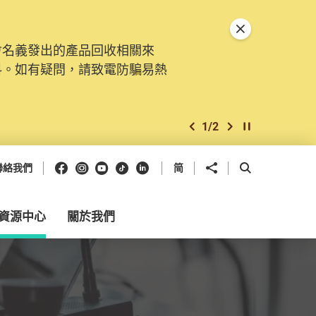
關閉特別通告
會名義發出的產品回收相關來
料。如有疑問，請致電防騙易熱
1
/
2
上一個
下一個
開始/暫停幻燈
Facebook
Instagram
Youtube
抖音
領英
分享到
開啟搜尋框
聯絡我們
简
資源中心
關於我們