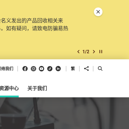
关闭特別通告
会名义发出的产品回收相关来
料。如有疑问，请致电防骗易热
1
/
2
上一个
下一个
开始/暂停幻灯
Facebook
Instagram
Youtube
抖音
领英
分享到
开启搜寻框
联络我们
繁
资源中心
关于我们