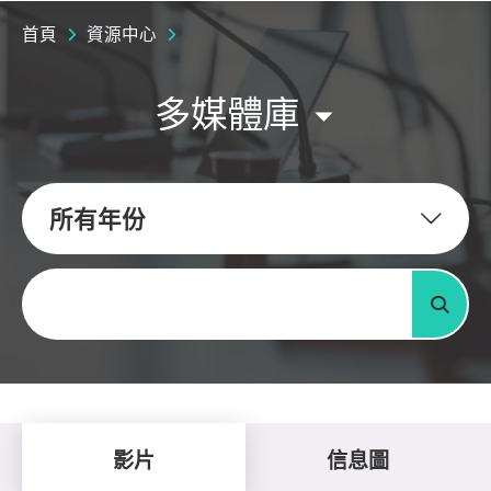
首頁
資源中心
多媒體庫
所有年份
關鍵字
搜尋
影片
信息圖