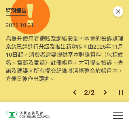
特別通告
關閉
2025.10.31
為提升使用者體驗及網絡安全，本會的投訴處理
系統已經進行升級及推出新功能。由2025年11月
10日起，消費者需要提供基本聯絡資料（包括姓
名、電郵及電話）註冊帳戶，才可提交投訴、查
詢及建議。所有提交紀錄將清晰整合於帳戶中，
方便日後作出跟進。
2
/
2
上一個
下一個
開
Skip to main content
目
消費者委員會