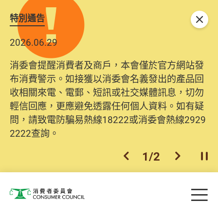
特別通告
關閉
2026.06.29
消委會提醒消費者及商戶，本會僅於官方網站發
布消費警示。如接獲以消委會名義發出的產品回
收相關來電、電郵、短訊或社交媒體訊息，切勿
輕信回應，更應避免透露任何個人資料。如有疑
問，請致電防騙易熱線18222或消委會熱線2929
2222查詢。
1
/
2
上一個
下一個
開
Skip to main content
目
消費者委員會