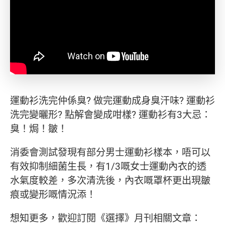
運動衫洗完仲係臭? 做完運動成身臭汗味? 運動衫
洗完變曬形? 點解會變成咁樣? 運動衫有3大忌：
臭！焗！皺！
消委會測試發現有部分男士運動衫樣本，唔可以
有效抑制細菌生長，有1/3嘅女士運動內衣的透
水氣度較差，多次清洗後，內衣嘅罩杯更出現皺
痕或變形嘅情況添！
想知更多，歡迎訂閱《選擇》月刊相關文章：