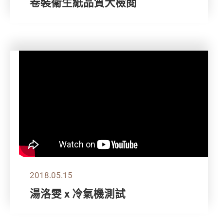
卷裝衞生紙品質大檢閱
2018.05.15
湯洛雯 x 冷氣機測試