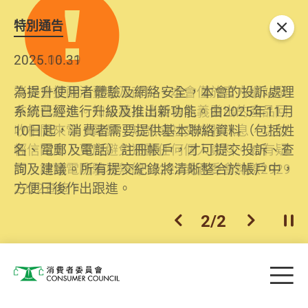
特別通告
關閉
2026.06.29
2025.10.31
消委會提醒消費者及商戶，本會僅於官方網站發
為提升使用者體驗及網絡安全，本會的投訴處理
布消費警示。如接獲以消委會名義發出的產品回
系統已經進行升級及推出新功能。由2025年11月
收相關來電、電郵、短訊或社交媒體訊息，切勿
10日起，消費者需要提供基本聯絡資料（包括姓
輕信回應，更應避免透露任何個人資料。如有疑
名、電郵及電話）註冊帳戶，才可提交投訴、查
問，請致電防騙易熱線18222或消委會熱線2929
詢及建議。所有提交紀錄將清晰整合於帳戶中，
2222查詢。
方便日後作出跟進。
2
/
2
上一個
下一個
開
Skip to main content
目
消費者委員會