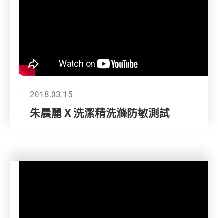
2018.03.15
朱晨麗 X 洗潔精洗滌防敏測試