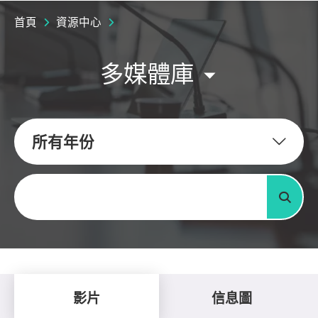
首頁
資源中心
多媒體庫
所有年份
關鍵字
搜尋
影片
信息圖