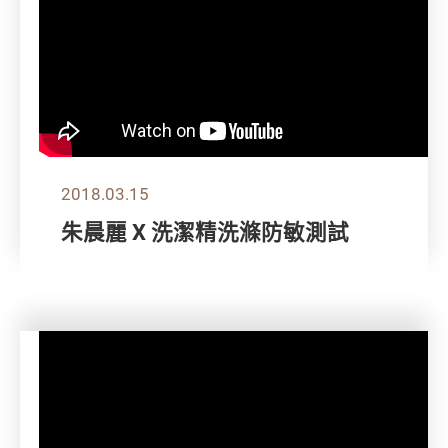
2018.03.15
朱晨麗 X 洗潔精洗滌防敏測試