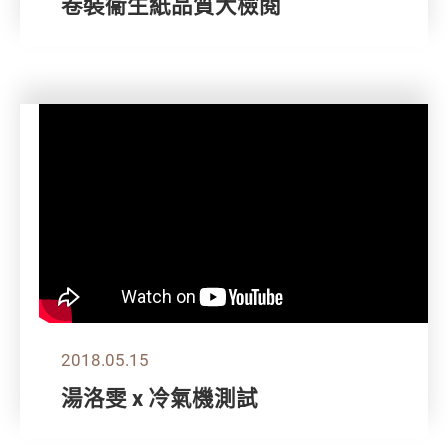
卷裝衞生紙品質大檢閱
2018.05.15
湯洛雯 x 冷氣機測試