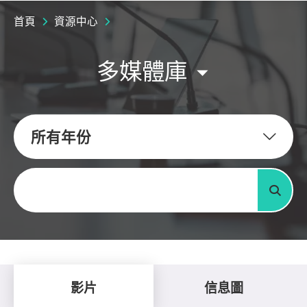
首頁
資源中心
多媒體庫
所有年份
關鍵字
搜尋
影片
信息圖