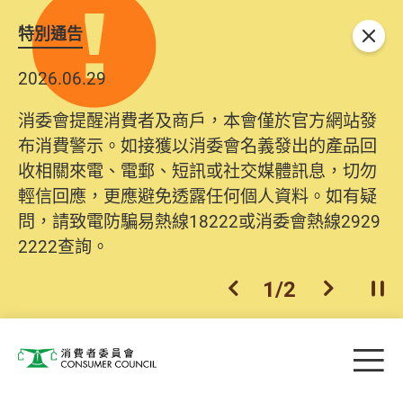
特別通告
關閉
2026.06.29
2025.10.31
消委會提醒消費者及商戶，本會僅於官方網站發
為提升使用者體驗及網絡安全，本會的投訴處理
布消費警示。如接獲以消委會名義發出的產品回
系統已經進行升級及推出新功能。由2025年11月
收相關來電、電郵、短訊或社交媒體訊息，切勿
10日起，消費者需要提供基本聯絡資料（包括姓
輕信回應，更應避免透露任何個人資料。如有疑
名、電郵及電話）註冊帳戶，才可提交投訴、查
問，請致電防騙易熱線18222或消委會熱線2929
詢及建議。所有提交紀錄將清晰整合於帳戶中，
2222查詢。
方便日後作出跟進。
2
/
2
上一個
下一個
開
Skip to main content
目
消費者委員會