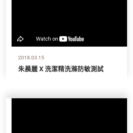
2018.03.15
朱晨麗 X 洗潔精洗滌防敏測試