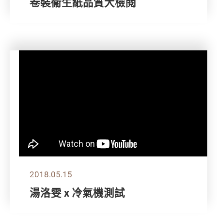
卷裝衞生紙品質大檢閱
2018.05.15
湯洛雯 x 冷氣機測試