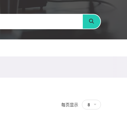
搜寻
每页显示
8