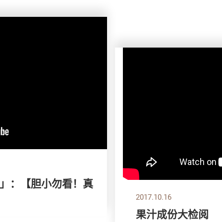
款」：【胆小勿看！真
2017.10.16
果汁成份大检阅