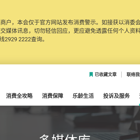
及商户，本会仅于官方网站发布消费警示。如接获以消委
网络安全，本会的投诉处理系统已经进行升级及推出新功能
社交媒体讯息，切勿轻信回应，更应避免透露任何个人资
本联络资料（包括姓名、电邮及电话）注册帐户，才可提
2929 2222查询。
帐户中，方便日后作出跟进。
已收藏文章
联络我
消费全攻略
消费保障
乐龄生活
投诉及服务