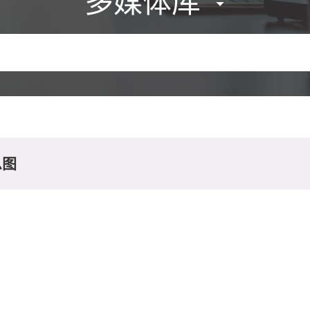
多媒体库
息图