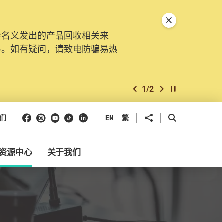
关闭特別通告
会名义发出的产品回收相关来
。由2025年11月10日起，
料。如有疑问，请致电防骗易热
交投诉、查询及建议。所有提交
2
/
2
上一个
下一个
开始/暂停幻灯
Facebook
Instagram
Youtube
抖音
领英
分享到
开启搜寻框
们
EN
繁
资源中心
关于我们