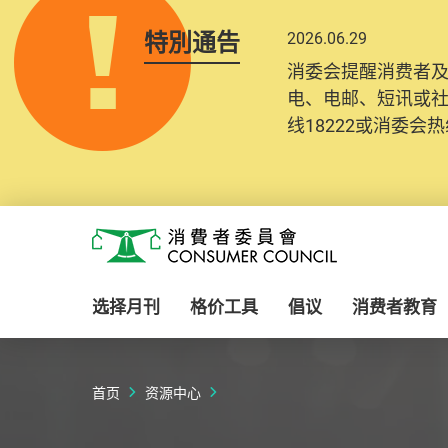
特別通告
2026.06.29
2025.10.31
消委会提醒消费者
为提升使用者体验及
电、电邮、短讯或
消费者需要提供基
线18222或消委会热线
纪录将清晰整合于
Skip to main content
消费者委员会
选择月刊
格价工具
倡议
消费者教育
首页
资源中心