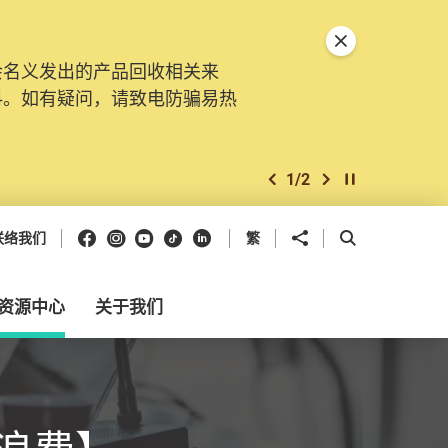
关闭特別通告
会名义发出的产品回收相关来
料。如有疑问，请致电防骗易热
1
/
2
上一个
下一个
开始/暂停幻灯
Facebook
Instagram
Youtube
抖音
领英
分享到
开启搜寻框
联络我们
繁
资源中心
关于我们