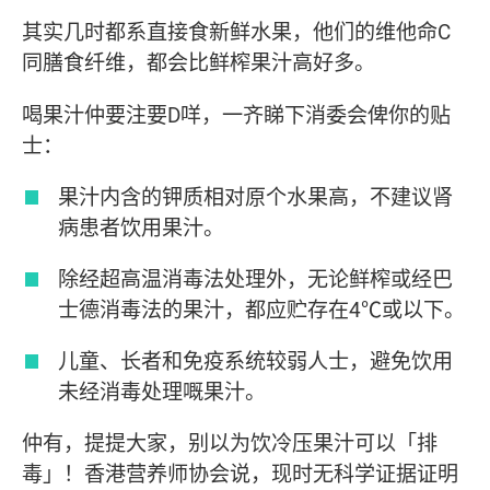
其实几时都系直接食新鲜水果，他们的维他命C
同膳食纤维，都会比鲜榨果汁高好多。
喝果汁仲要注要D咩，一齐睇下消委会俾你的贴
士：
果汁内含的钾质相对原个水果高，不建议肾
病患者饮用果汁。
除经超高温消毒法处理外，无论鲜榨或经巴
士德消毒法的果汁，都应贮存在4℃或以下。
儿童、长者和免疫系统较弱人士，避免饮用
未经消毒处理嘅果汁。
仲有，提提大家，别以为饮冷压果汁可以「排
毒」！香港营养师协会说，现时无科学证据证明