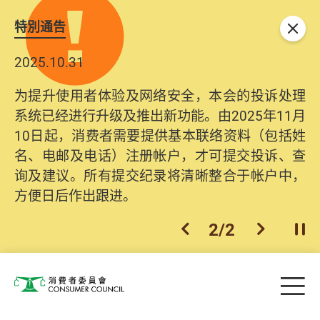
特別通告
关闭
2025.10.31
2026.06.29
为提升使用者体验及网络安全，本会的投诉处理
消委会提醒消费者及商户，本会仅于官方网站发
系统已经进行升级及推出新功能。由2025年11月
布消费警示。如接获以消委会名义发出的产品回
10日起，消费者需要提供基本联络资料（包括姓
收相关来电、电邮、短讯或社交媒体讯息，切勿
名、电邮及电话）注册帐户，才可提交投诉、查
轻信回应，更应避免透露任何个人资料。如有疑
询及建议。所有提交纪录将清晰整合于帐户中，
问，请致电防骗易热线18222或消委会热线2929
方便日后作出跟进。
2222查询。
1
/
2
上一个
下一个
开
Skip to main content
目
消费者委员会