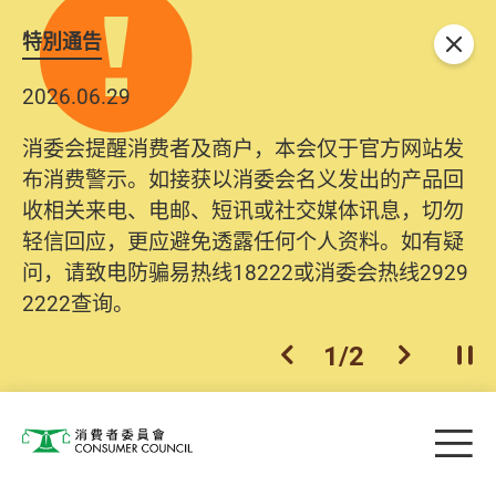
特別通告
关闭
2026.06.29
消委会提醒消费者及商户，本会仅于官方网站发
布消费警示。如接获以消委会名义发出的产品回
收相关来电、电邮、短讯或社交媒体讯息，切勿
轻信回应，更应避免透露任何个人资料。如有疑
问，请致电防骗易热线18222或消委会热线2929
2222查询。
1
/
2
上一个
下一个
开
Skip to main content
目
消费者委员会