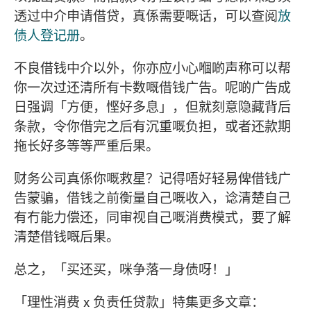
透过中介申请借贷，真係需要嘅话，可以查阅
放
债人登记册
。
不良借钱中介以外，你亦应小心嗰啲声称可以帮
你一次过还清所有卡数嘅借钱广告。呢啲广告成
日强调「方便，悭好多息」，但就刻意隐藏背后
条款，令你借完之后有沉重嘅负担，或者还款期
拖长好多等等严重后果。
财务公司真係你嘅救星？记得唔好轻易俾借钱广
告蒙骗，借钱之前衡量自己嘅收入，谂清楚自己
有冇能力偿还，同审视自己嘅消费模式，要了解
清楚借钱嘅后果。
总之，「买还买，咪争落一身债呀！」
「理性消费 x 负责任贷款」特集更多文章：