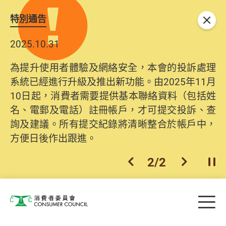
特別通告
關閉
2025.10.31
為提升使用者體驗及網絡安全，本會的投訴處理
系統已經進行升級及推出新功能。由2025年11月
10日起，消費者需要提供基本聯絡資料（包括姓
名、電郵及電話）註冊帳戶，才可提交投訴、查
詢及建議。所有提交紀錄將清晰整合於帳戶中，
方便日後作出跟進。
2
/
2
上一個
下一個
開
Skip to main content
目
消費者委員會