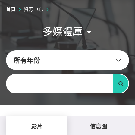
首頁
資源中心
多媒體庫
所有年份
關鍵字
搜尋
影片
信息圖