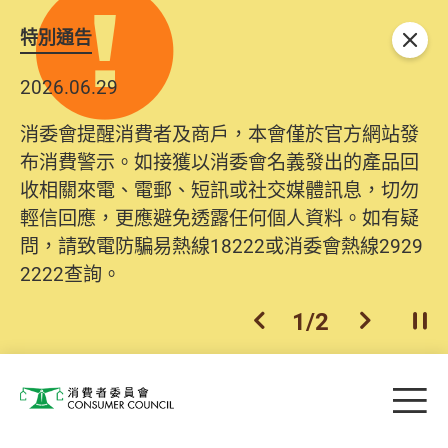
特別通告
關閉
2026.06.29
消委會提醒消費者及商戶，本會僅於官方網站發
布消費警示。如接獲以消委會名義發出的產品回
收相關來電、電郵、短訊或社交媒體訊息，切勿
輕信回應，更應避免透露任何個人資料。如有疑
問，請致電防騙易熱線18222或消委會熱線2929
2222查詢。
1
/
2
上一個
下一個
開
Skip to main content
目
消費者委員會