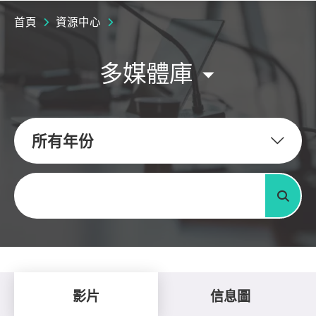
首頁
資源中心
多媒體庫
所有年份
關鍵字
搜尋
影片
信息圖