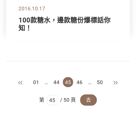
2016.10.17
100款糖水，邊款糖份爆標話你
知！
上一頁
下一頁
01
…
44
45
46
…
50
第
/ 50 頁
去