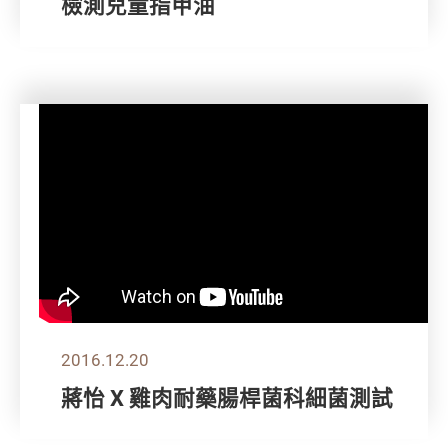
檢測兒童指甲油
2016.12.20
蔣怡 X 雞肉耐藥腸桿菌科細菌測試