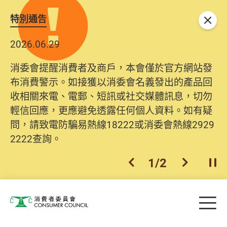
特別通告
關閉
2026.06.29
消委會提醒消費者及商戶，本會僅於官方網站發
布消費警示。如接獲以消委會名義發出的產品回
收相關來電、電郵、短訊或社交媒體訊息，切勿
輕信回應，更應避免透露任何個人資料。如有疑
問，請致電防騙易熱線18222或消委會熱線2929
2222查詢。
1
/
2
上一個
下一個
開
Skip to main content
目
消費者委員會