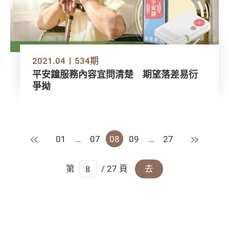
2021.04
534期
平安鐘服務內容宜問清楚 期望落差易衍
爭拗
上一頁
下一頁
01
…
07
08
09
…
27
第
/ 27 頁
去