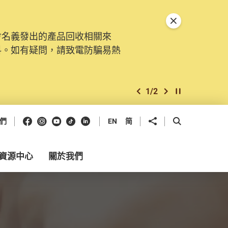
關閉特別通告
會名義發出的產品回收相關來
料。如有疑問，請致電防騙易熱
1
/
2
上一個
下一個
開始/暫停幻燈
Facebook
Instagram
Youtube
抖音
領英
分享到
開啟搜尋框
們
EN
简
資源中心
關於我們