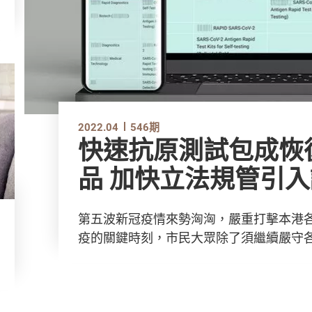
2022.04
546期
快速抗原測試包成恢
品 加快立法規管引
第五波新冠疫情來勢洶洶，嚴重打擊本港
疫的關鍵時刻，市民大眾除了須繼續嚴守各